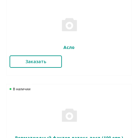
Асло
Заказать
В наличии
Ревматоидный фактор латекс-тест (100 опр.)