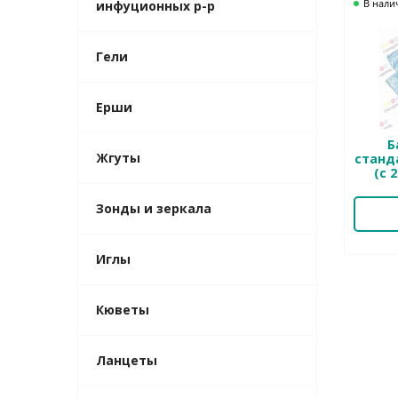
В нали
инфуционных р-р
Гели
Ерши
Б
Жгуты
станд
(с 
Зонды и зеркала
Иглы
Кюветы
Ланцеты