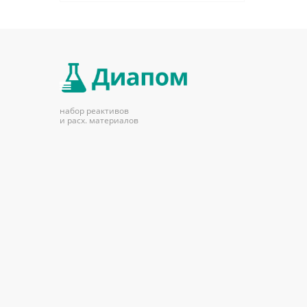
набор реактивов
и расх. материалов