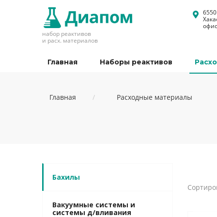
6550
Хака
офис
набор реактивов
и расх. материалов
Главная
Наборы реактивов
Расх
Главная
Расходные материалы
Бахилы
Сортиро
Вакуумные системы и
системы д/вливания