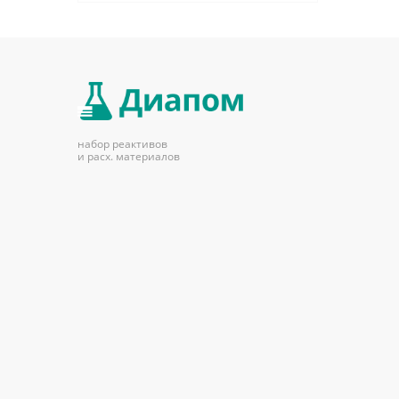
набор реактивов
и расх. материалов