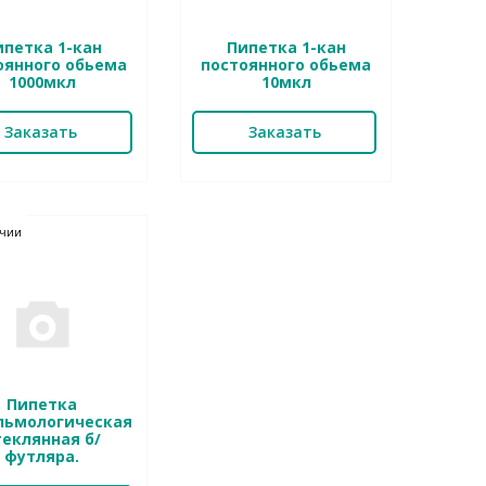
ипетка 1-кан
Пипетка 1-кан
оянного обьема
постоянного обьема
1000мкл
10мкл
Заказать
Заказать
ичии
Пипетка
льмологическая
теклянная б/
футляра.