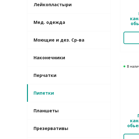
Лейкопластыри
кан
Мед. одежда
обь
Моющие и дез. Ср-ва
Наконечники
В нали
Перчатки
Пипетки
Планшеты
кан
обье
Презервативы