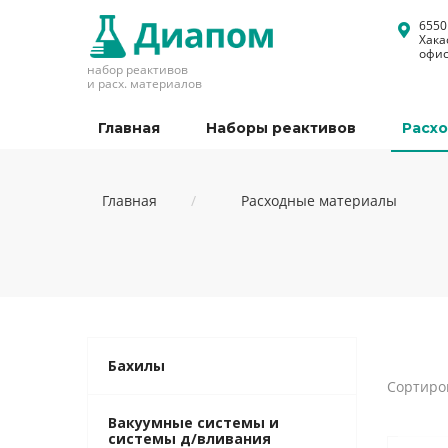
6550
Хака
офис
набор реактивов
и расх. материалов
Главная
Наборы реактивов
Расх
Главная
Расходные материалы
Бахилы
Сортиро
Вакуумные системы и
системы д/вливания