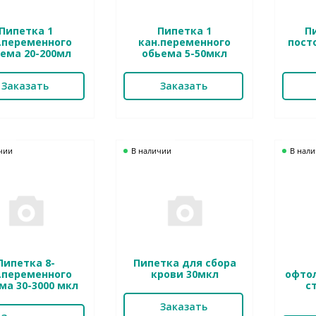
Пипетка 1
Пипетка 1
П
.переменного
кан.переменного
пост
ема 20-200мл
обьема 5-50мкл
Заказать
Заказать
чии
В наличии
В нал
Пипетка 8-
Пипетка для сбора
.переменного
крови 30мкл
офто
ма 30-3000 мкл
с
Заказать