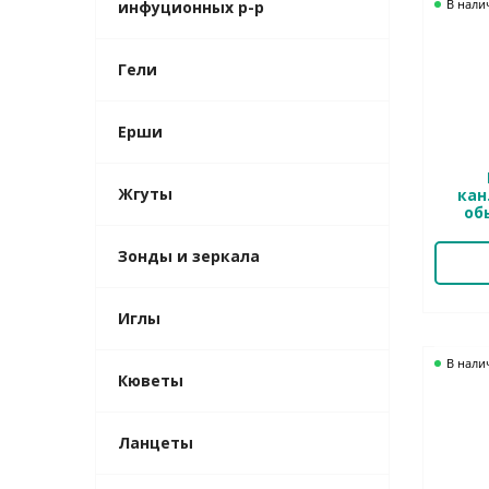
В нали
инфуционных р-р
Гели
Ерши
Жгуты
кан
об
Зонды и зеркала
Иглы
В нали
Кюветы
Ланцеты