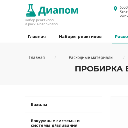
6550
Хака
офис
набор реактивов
и расх. материалов
Главная
Наборы реактивов
Расх
Главная
Расходные материалы
ПРОБИРКА 
Бахилы
Вакуумные системы и
системы д/вливания