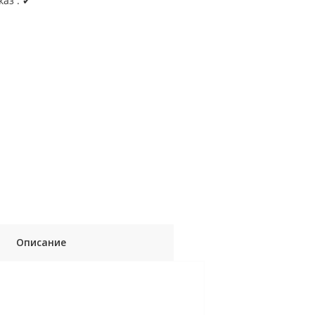
каз : ✔
Описание