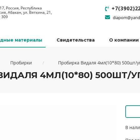
+7(3902)2
17, Россия, Республика
сия, Абакан, ул. Вяткина, 21,
 309
diapom@yand
одные материалы
Свидетельства
О компании
Пробирки
Пробирка Видаля 4мл(10*80) 500шт/у
ВИДАЛЯ 4МЛ(10*80) 500ШТ/У
В нали