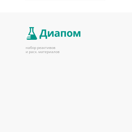
набор реактивов
и расх. материалов